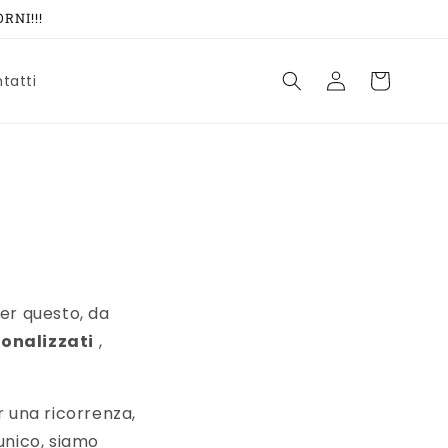
RNI!!!
Accedi
Carrello
tatti
er questo, da
onalizzati
,
 una ricorrenza,
unico, siamo