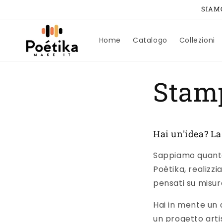
Vai
SIAMO
direttamente
ai contenuti
Home
Catalogo
Collezioni
Stamp
Hai un'idea? La
Sappiamo quanto 
Poètika, realizz
pensati su misur
Hai in mente un 
un progetto arti