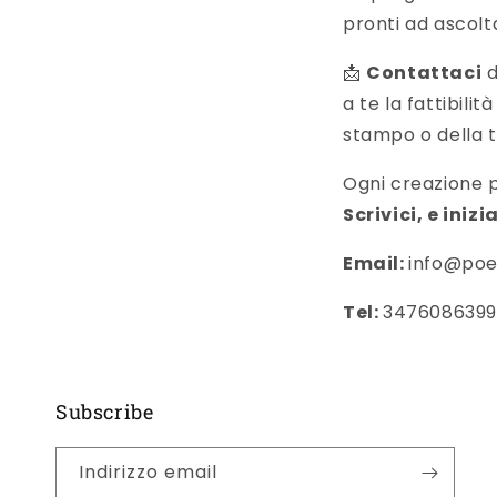
pronti ad ascolt
📩
Contattaci
d
a te la fattibili
stampo o della t
Ogni creazione pa
Scrivici, e ini
Email:
info@poet
Tel:
3476086399
Subscribe
Indirizzo email