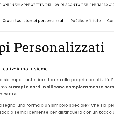
 ONLINE!!! APPROFITTA DEL 10% DI SCONTO PER I PRIMI 30 GIO
Crea i tuoi stampi personalizzati
Poètika Affiliate
Con
i Personalizzati
 realizziamo insieme!
sia importante dare forma alla propria creatività. P
iamo
stampi e card in silicone completamente pers
a per te.
disegno, una forma o un simbolo speciale? Che sia per
stico o semplicemente per distinguerti con un tocco 